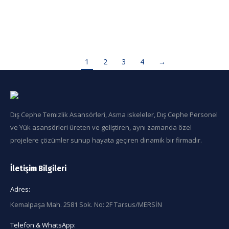
CEPHE TEMİZLİK SİSTEMİ TESLİMATI YAPILDI.
Detaylı bilgi
1
2
3
4
→
Dış Cephe Temizlik Asansörleri, Asma iskeleler, Dış Cephe Personel
ve Yük asansörleri üreten ve geliştiren, aynı zamanda özel
projelere çözümler sunup hayata geçiren dinamik bir firmadır.
İletişim Bilgileri
Adres:
Kemalpaşa Mah. 2581 Sok. No: 2F Tarsus/MERSİN
Telefon & WhatsApp: