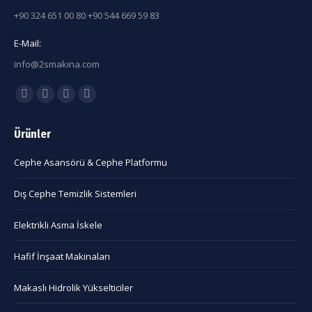
+90 324 651 00 80 +90 544 669 59 83
E-Mail:
info@2smakina.com
Find us on:
Facebook
X
Linkedin
Instagram
page
page
page
page
Ürünler
opens
opens
opens
opens
in
in
in
in
Cephe Asansörü & Cephe Platformu
new
new
new
new
window
window
window
window
Dış Cephe Temizlik Sistemleri
Elektrikli Asma İskele
Hafif İnşaat Makinaları
Makaslı Hidrolik Yükselticiler