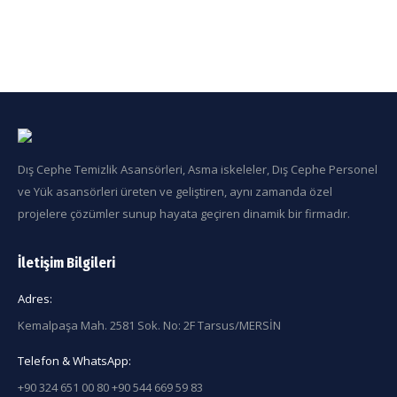
Dış Cephe Temizlik Asansörleri, Asma iskeleler, Dış Cephe Personel
ve Yük asansörleri üreten ve geliştiren, aynı zamanda özel
projelere çözümler sunup hayata geçiren dinamik bir firmadır.
İletişim Bilgileri
Adres:
Kemalpaşa Mah. 2581 Sok. No: 2F Tarsus/MERSİN
Telefon & WhatsApp:
+90 324 651 00 80 +90 544 669 59 83