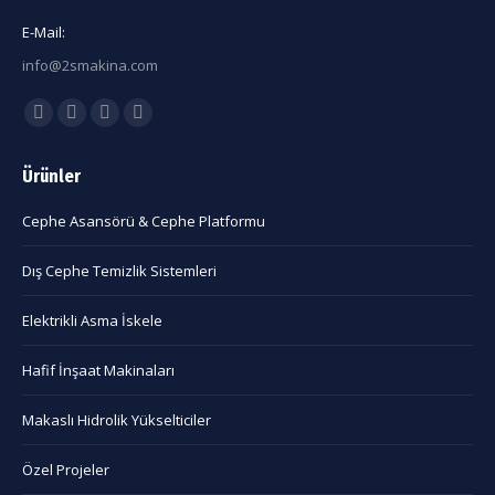
E-Mail:
info@2smakina.com
Find us on:
Facebook
X
Linkedin
Instagram
page
page
page
page
Ürünler
opens
opens
opens
opens
in
in
in
in
Cephe Asansörü & Cephe Platformu
new
new
new
new
window
window
window
window
Dış Cephe Temizlik Sistemleri
Elektrikli Asma İskele
Hafif İnşaat Makinaları
Makaslı Hidrolik Yükselticiler
Özel Projeler