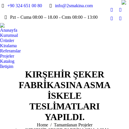
+90 324 651 00 80
info@2smakina.com
Faceboo
X
Pzt – Cuma 08:00 – 18.00 - Cmts 08:00 – 13:00
page
page
Linkedin
Inst
opens
open
page
page
Anasayfa
in
in
opens
open
Kurumsal
new
new
in
in
Ürünler
window
win
Kiralama
new
new
Referanslar
window
win
Projeler
Katalog
İletişim
KIRŞEHİR ŞEKER
FABRİKASINA ASMA
İSKELE
TESLİMATLARI
YAPILDI.
You are here:
Home
Tamamlanan Projeler