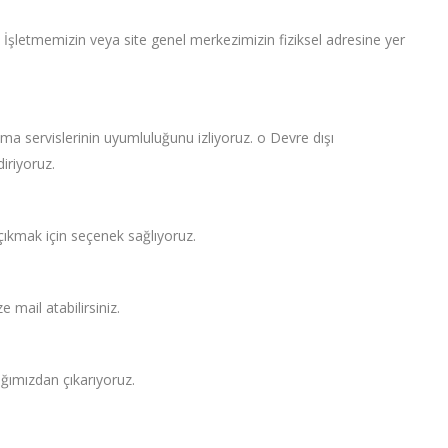
 o İşletmemizin veya site genel merkezimizin fiziksel adresine yer
ama servislerinin uyumluluğunu izliyoruz. o Devre dışı
diriyoruz.
n çıkmak için seçenek sağlıyoruz.
e mail atabilirsiniz.
 ağımızdan çıkarıyoruz.