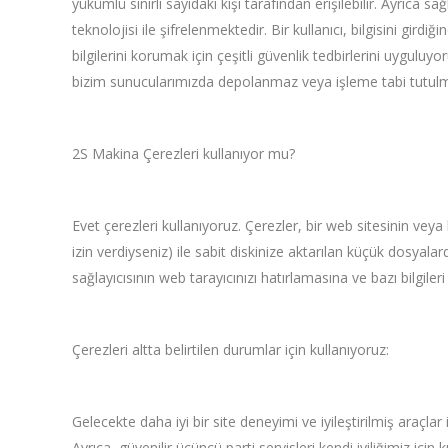
yükümlü sınırlı sayıdaki kişi tarafından erişilebilir. Ayrıca 
teknolojisi ile şifrelenmektedir. Bir kullanıcı, bilgisini girdi
bilgilerini korumak için çeşitli güvenlik tedbirlerini uyguluy
bizim sunucularımızda depolanmaz veya işleme tabi tutul
2S Makina Çerezleri kullanıyor mu?
Evet çerezleri kullanıyoruz. Çerezler, bir web sitesinin veya 
izin verdiyseniz) ile sabit diskinize aktarılan küçük dosyala
sağlayıcısının web tarayıcınızı hatırlamasına ve bazı bilgiler
Çerezleri altta belirtilen durumlar için kullanıyoruz:
Gelecekte daha iyi bir site deneyimi ve iyileştirilmiş araçlar i
Ayrıca, güvenilir üçüncü parti servisleri kendi iyiliğimiz için k