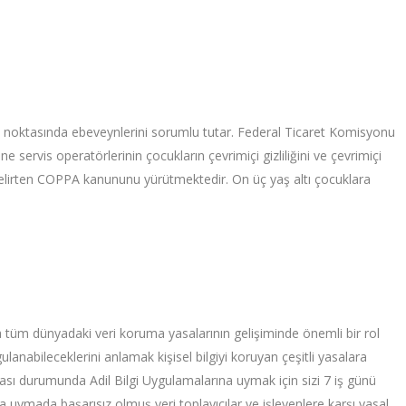
sı noktasında ebeveynlerini sorumlu tutar. Federal Ticaret Komisyonu
e servis operatörlerinin çocukların çevrimiçi gizliliğini ve çevrimiçi
 belirten COPPA kanununu yürütmektedir. On üç yaş altı çocuklara
a tüm dünyadaki veri koruma yasalarının gelişiminde önemli bir rol
ulanabileceklerini anlamak kişisel bilgiyi koruyan çeşitli yasalara
lması durumunda Adil Bilgi Uygulamalarına uymak için sizi 7 iş günü
ara uymada başarısız olmuş veri toplayıcılar ve işleyenlere karşı yasal