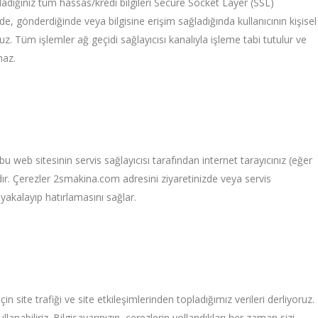
sağladığınız tüm hassas/kredi bilgileri Secure Socket Layer (SSL)
ğinde, gönderdiğinde veya bilgisine erişim sağladığında kullanıcının kişisel
oruz. Tüm işlemler ağ geçidi sağlayıcısı kanalıyla işleme tabi tutulur ve
maz.
bu web sitesinin servis sağlayıcısı tarafından internet tarayıcınız (eğer
rdır. Çerezler 2smakina.com adresini ziyaretinizde veya servis
i yakalayıp hatırlamasını sağlar.
çin site trafiği ve site etkileşimlerinden topladığımız verileri derliyoruz.
ullanabiliriz. Bilgisayarınızın, çerezlerin yollandıkları her zaman sizi