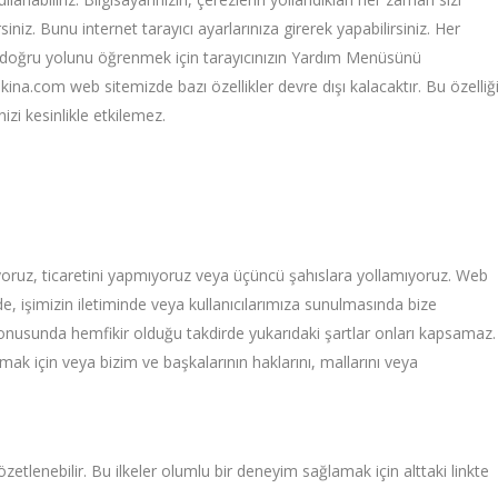
iz. Bunu internet tarayıcı ayarlarınıza girerek yapabilirsiniz. Her
 en doğru yolunu öğrenmek için tarayıcınızın Yardım Menüsünü
ina.com web sitemizde bazı özellikler devre dışı kalacaktır. Bu özelliğ
izi kesinlikle etkilemez.
atmıyoruz, ticaretini yapmıyoruz veya üçüncü şahıslara yollamıyoruz. Web
de, işimizin iletiminde veya kullanıcılarımıza sunulmasında bize
ı konusunda hemfikir olduğu takdirde yukarıdaki şartlar onları kapsamaz.
ak için veya bizim ve başkalarının haklarını, mallarını veya
 özetlenebilir. Bu ilkeler olumlu bir deneyim sağlamak için alttaki linkte