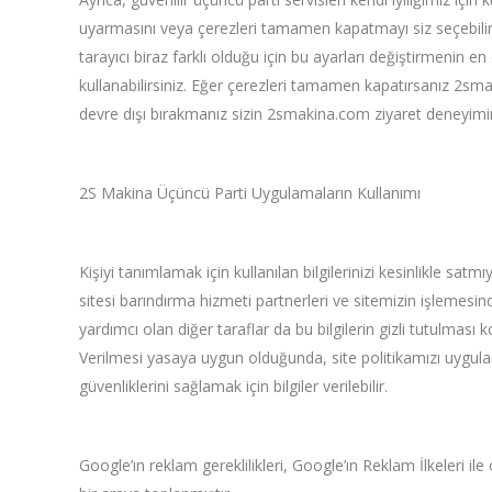
uyarmasını veya çerezleri tamamen kapatmayı siz seçebilirsin
tarayıcı biraz farklı olduğu için bu ayarları değiştirmenin
kullanabilirsiniz. Eğer çerezleri tamamen kapatırsanız 2smak
devre dışı bırakmanız sizin 2smakina.com ziyaret deneyimin
2S Makina Üçüncü Parti Uygulamaların Kullanımı
Kişiyi tanımlamak için kullanılan bilgilerinizi kesinlikle s
sitesi barındırma hizmeti partnerleri ve sitemizin işlemesin
yardımcı olan diğer taraflar da bu bilgilerin gizli tutulmas
Verilmesi yasaya uygun olduğunda, site politikamızı uygulam
güvenliklerini sağlamak için bilgiler verilebilir.
Google’ın reklam gereklilikleri, Google’ın Reklam İlkeleri ile