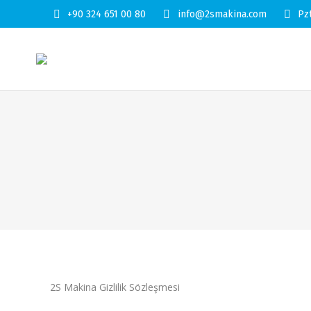
+90 324 651 00 80
info@2smakina.com
Pz
2S Makina Gizlilik Sözleşmesi