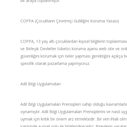
bir araya toplanmıştır.
COPPA (Çocukların Çevrimiçi Gizliliğini Koruma Yasası)
COPPA, 13 yaş altı çocuklardan kişisel bilgilerin toplanma
ve Birleşik Devletler tüketici koruma ajansı web site ve onlin
güvenliğini korumak için neler yapması gerektiğini açıkça
spesifik olarak pazarlama yapmıyoruz.
Adil Bilgi Uygulamaları
Adil Bilgi Uygulamaları Prensipleri sahip olduğu kavramlarl
oynamıştır. Adil Bilgi Uygulamaları Prensiplerini ve nasıl uyg
uymak için kritik bir önem arz etmektedir. Bir veri ihlali o
içerisinde e-mail yolu ile bilgilendireceğiz. Bireylerin yasal