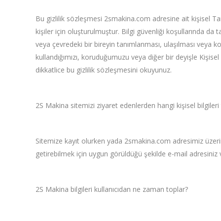
Bu gizlilik sözleşmesi 2smakina.com adresine ait kişisel Tanımla
kişiler için oluşturulmuştur. Bilgi güvenliği koşullarında da ta
veya çevredeki bir bireyin tanımlanması, ulaşılması veya konum
kullandığımızı, koruduğumuzu veya diğer bir deyişle Kişisel T
dikkatlice bu gizlilik sözleşmesini okuyunuz.
2S Makina sitemizi ziyaret edenlerden hangi kişisel bilgiler
Sitemize kayıt olurken yada 2smakina.com adresimiz üzerin
getirebilmek için uygun görüldüğü şekilde e-mail adresiniz vey
2S Makina bilgileri kullanıcıdan ne zaman toplar?