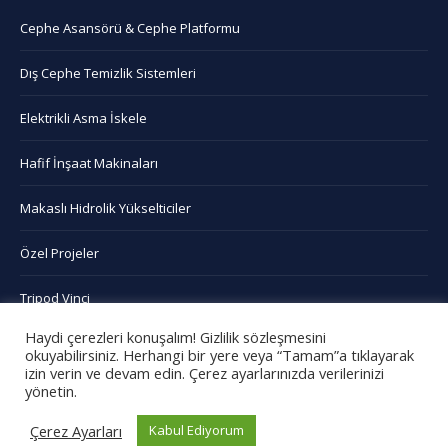
in
in
in
in
Cephe Asansörü & Cephe Platformu
new
new
new
new
window
window
window
window
Dış Cephe Temizlik Sistemleri
Elektrikli Asma İskele
Hafif İnşaat Makinaları
Makaslı Hidrolik Yükselticiler
Özel Projeler
Tripod Vinci
Haydi çerezleri konuşalım! Gizlilik sözleşmesini
Asma İskele
okuyabilirsiniz. Herhangi bir yere veya “Tamam”a tıklayarak
izin verin ve devam edin. Çerez ayarlarınızda verilerinizi
yönetin.
Çerez Ayarları
Kabul Ediyorum