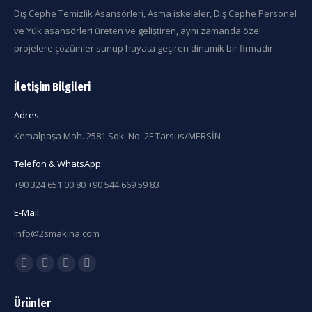
Dış Cephe Temizlik Asansörleri, Asma iskeleler, Dış Cephe Personel
ve Yük asansörleri üreten ve geliştiren, aynı zamanda özel
projelere çözümler sunup hayata geçiren dinamik bir firmadır.
İletişim Bilgileri
Adres:
Kemalpaşa Mah. 2581 Sok. No: 2F Tarsus/MERSİN
Telefon & WhatsApp:
+90 324 651 00 80 +90 544 669 59 83
E-Mail:
info@2smakina.com
Find us on:
Facebook
X
Linkedin
Instagram
page
page
page
page
Ürünler
opens
opens
opens
opens