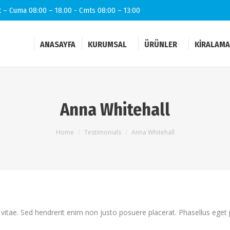
t – Cuma 08:00 – 18.00 - Cmts 08:00 – 13:00
ANASAYFA
KURUMSAL
ÜRÜNLER
KIRALAMA
Anna Whitehall
You are here:
Home
Testimonials
Anna Whitehall
itae. Sed hendrerit enim non justo posuere placerat. Phasellus eget 