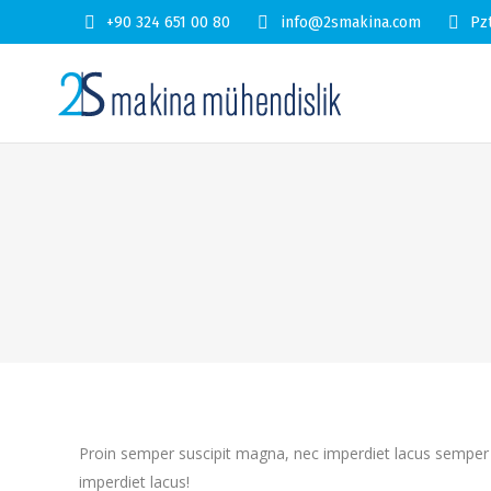
+90 324 651 00 80
info@2smakina.com
Pz
Proin semper suscipit magna, nec imperdiet lacus semper v
imperdiet lacus!