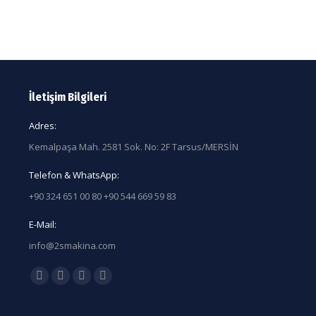
İletişim Bilgileri
Adres:
Kemalpaşa Mah. 2581 Sok. No: 2F Tarsus/MERSİN
Telefon & WhatsApp:
+90 324 651 00 80 +90 544 669 59 83
E-Mail:
info@2smakina.com
Find us on:
Facebook
X
Linkedin
Instagram
page
page
page
page