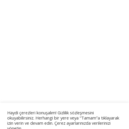
Alexander Smith
programmer
Etiam ultrices orci leo, et feugiat eroet. Proin ligula
justo, iaculis quis ornare.
Personal
E-
Facebook
X
blog
mail
Haydi çerezleri konuşalım! Gizlilik sözleşmesini
/
okuyabilirsiniz. Herhangi bir yere veya “Tamam”a tıklayarak
izin verin ve devam edin. Çerez ayarlarınızda verilerinizi
website
yönetin.